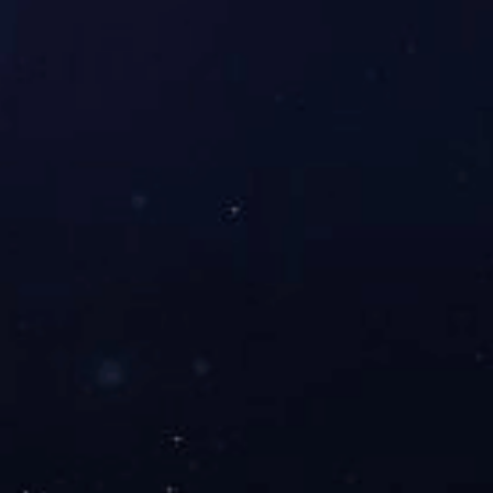
验。
导航
了解
2026世界杯投注网址
产品分类
集团新闻
企业服务
咨询
2026世界杯直播投注
网站地图
SiteMap
联系方式
玉溪市新平县扬武镇大开门