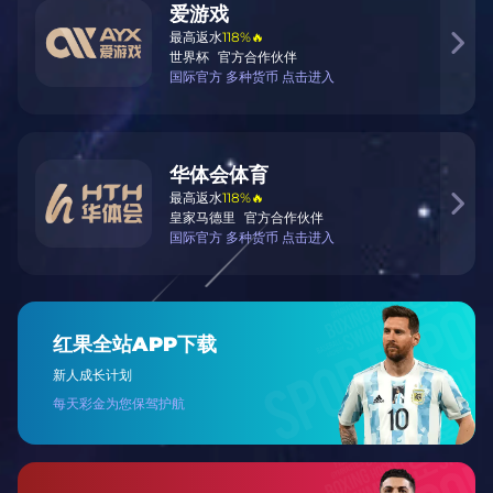
电话
17288681408
邮箱
fallow@msn.com