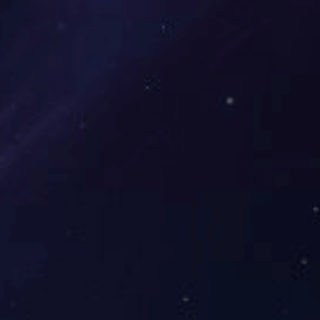
又简单。
服务支持
FIFA World Cup 2026官网汇集多种体育赛事信息,提供实时数
据、世界杯足球官网下载赛事解读及赛程查询等功能服务,让用
户能够便捷获取全面且及时的体育资讯内容,提升整体使用体