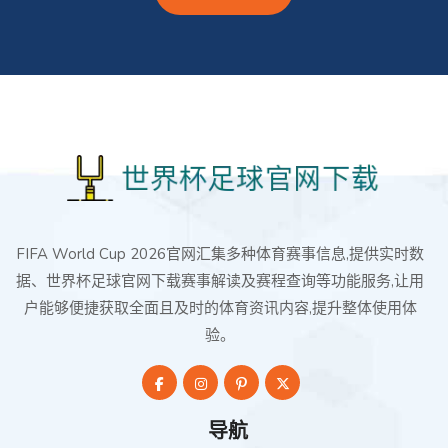
FIFA World Cup 2026官网汇集多种体育赛事信息,提供实时数
据、世界杯足球官网下载赛事解读及赛程查询等功能服务,让用
户能够便捷获取全面且及时的体育资讯内容,提升整体使用体
验。
导航