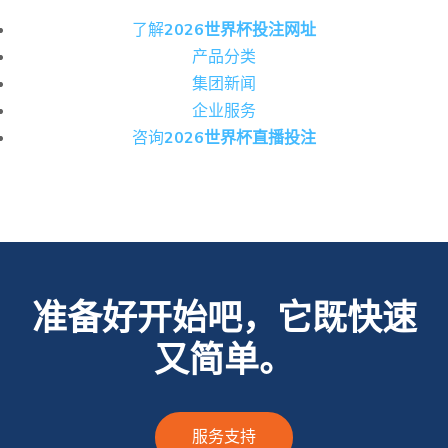
了解
2026世界杯投注网址
产品分类
集团新闻
企业服务
咨询
2026世界杯直播投注
准备好开始吧，它既快速
又简单。
服务支持