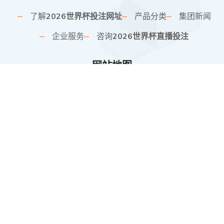
了解
2026世界杯投注网址
产品分类
集团新闻
企业服务
咨询
2026世界杯直播投注
网站地图
SiteMap
联系方式
玉溪市新平县扬武镇大开门
fallow@msn.com
17288681408