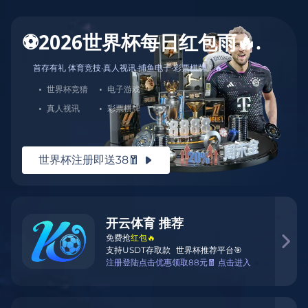
产品分类
首页
产品分类